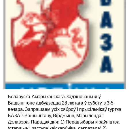
Беларуска-Амэрыканскага Задзіночаньня ў
Вашынгтоне адбудзецца 28 лютага ў суботу, з 3-5
вечара. Запрашаем усіх сяброў і прыхільнікаў гуртка
БАЗА з Вашынгтону, Вірджыніі, Мэрыленда і
Дэлавэра. Парадак дня: 1) Перавыбары кіраўніцтва
(старшыні, заступніка|скарбніка, сакратара) 2)