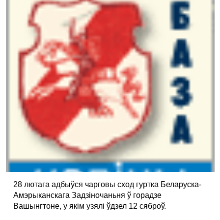
28 лютага адбыўся чарговы сход гуртка Беларуска-
Амэрыканскага Задзіночаньня ў горадзе
Вашынгтоне, у якiм узялi ўдзел 12 сяброў.