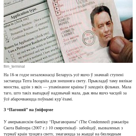
film_terminal
На 18-м годзе незалежнасці Беларусь усё яшчэ ў значнай ступені
застаецца Terra Incognita для знешняга свету. Прыкладаў таму вялікае
мноства, адзін з якіх — упамінанне краіны ў заходніх фільмах. Мала
таго, што такіх выпадкаў надзвычай мала, дык яны яшчэ часцей за
ўсё абарочваюцца поўнымі кур’ёзамі.
З “Пагоняй” на ўніформе
У амерыканскім баевіку “Прыгавораны” (The Condemned) рэжысёра
Скота Вайпера (2007 г.) 10 смяротнікаў- забойцаў, вызваленых з
турмаў краін трэцяга свету, змагаюцца за жыццё на бязлюдным