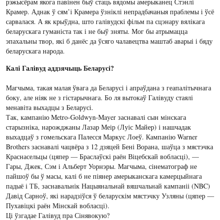
рэжысёрам якога павінен быў стаць вядомы амерыканец Стэнлі
Крамер. Аднак ў сям’і Крамера ўзніклі непрадбачаныя праблемы і ўсё
сарвалася. А як крыўдна, што галівудскі фільм па сцэнару вялікага
беларускага гуманіста так і не быў зняты. Мог бы атрымацца
эпахальны твор, які б данёс да ўсяго чалавецтва маштаб аварыі і бяду
беларускага народа.
Калі Галівуд аддзячыць Беларусі?
Магчыма, такая малая ўвага да Беларусі і апраўдана з геапалітычнага
боку, але ніяк не з гістарычнага. Бо ля вытокаў Галівуду стаялі
менавіта выхадцы з Беларусі.
Так, кампанію Metro-Goldwyn-Mayer заснавалі сын мінскага
старызніка, нарожджаны Лазар Меір (Луіс Майер) і нашчадак
выхадцаў з гомельскага Палесся Маркус Лоеў. Кампанію Warner
Brothers заснавалі чацвёра з 12 дзяцей Бені Ворана, шаўца з мястэчка
Краснасельцы (цяпер — Браслаўскі раён Віцебскай вобласці), —
Гары, Джек, Сэм і Альберт Уорнэры. Магчыма, сінематограф не
пайшоў бы ў масы, калі б не піянер амерыканскага камерцыйнага
падыё і ТБ, заснавальнік Нацыянальнай вяшчальнай кампаніі (NBC)
Давід Сарноў, які нарадзіўся ў беларускім мястэчку Узляны (цяпер —
Пухавіцкі раён Мінскай вобласці).
Ці ўзгадае Галівуд пра Сінявокую?