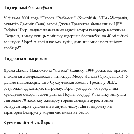
З ядзернымі боегалоўкамі
У фільме 2001 года “Пароль “Рыба-меч” (Swordfish, ЗША-Аўстралія,
рэжысёр Дамінік Сена) герой Джона Траволты, былы шпіён ЦРУ
Гэбріэл Шыр, падчас планавання адной афёры гаворыць наступнае:
“Ведаеш, я магу купіць у мінску ядзерныя боегалоўкі па 40 мільёнаў
за штуку. Чорт! А калі я вазьму тузін, дык яны мне нават зніжку
зробяць!”.
З яўрэйскімі пагромамі
Драма Джона Макнохтона “Ланскі” (Lansky, 1999 расказвае пра лёс
знакамітага амерыканскага гангсцера Меера Ланскі (Сухаўлянскі). У
фільме паказваецца, што Сухаўлянскія збеглі з Гродна ў ЗША,
ратуючыся ад казацкіх пагромаў. Герой узгадвае, як гродзенцы-
хрысціяне сякерай забілі равіна. Поўны абсурд! У пачатку мінулага
стагоддзя 70 адсоткаў жыхароў горада складалі яўрэі, з якімі
беларусы мірна суіснавалі з даўніх часоў. Ды і пагромаў на
тэрыторыі Беларусі ў мірны час амаль не было.
З усмешкай з Нью-Йорка