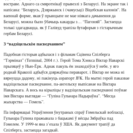
востраве. Аднаго са смяротнікаў прывезлі з Беларусі. На экране так і
напісана: “Беларусь, Дзяржынск і (чамусьці) Віцебская калонія”. На
ваеннай форме, якая ў прынцыпе не мае ніякага дачынення да
Беларусі, можна было ўбачыць какарды з… “Пагоняй”. Застаецца
толькі здагадвацца, як ў Галівуд трапіла бутафорыя з гістарычным
гербам Беларусі.
З “вадзіцельскім пасведчаннем”
Падобная гісторыя адбылася і з фільмам Сцівена Спілберга
“Тэрмінал” (Terminal, 2004 г.). Герой Тома Хэнкса Віктар Наварскі
прыляцеў у Нью-Ёрк. Аднак пакуль ён знаходзіўся ў небе, у яго
роднай Кракозіі адбыўся дзяржаўны пераварот, і Віктар не можа ні
вярнуцца дадому, ні пакінуць аэрапорт JFK. На мытні герой паказвае
вадзіцельскае пасведчанне, па-ангельску выпісанае на Віктара
Наварскага. А вось на кірыліцы у вадзіцельскам пасведчанні поўнае
імя Віктара выглядае — “Гуліна Гульнара Надыраўна”. “Месца
жыхарства — Гомель”.
Па інфармацыі Упраўлення ўнутраных спраў Гомельскай вобласці,
Гульнара Гулина пражывала з бацькамі ў вёсцы Зябраўка пад
Гомелем. У 1999-м яна з’ехала ў ЗША. Як дакумент трапіў да
Спілберга, застаецца загадкай.