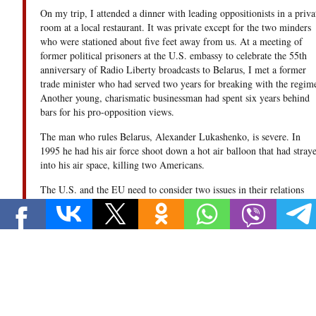
On my trip, I attended a dinner with leading oppositionists in a priva
room at a local restaurant. It was private except for the two minders
who were stationed about five feet away from us. At a meeting of
former political prisoners at the U.S. embassy to celebrate the 55th
anniversary of Radio Liberty broadcasts to Belarus, I met a former
trade minister who had served two years for breaking with the regim
Another young, charismatic businessman had spent six years behind
bars for his pro-opposition views.
The man who rules Belarus, Alexander Lukashenko, is severe. In
1995 he had his air force shoot down a hot air balloon that had stray
into his air space, killing two Americans.
The U.S. and the EU need to consider two issues in their relations
with Belarus. It’s only through a coordinated approach that we’ll
make progress towards reform.
The first issue has to do with democratic development. The heady
days of the 1990s, when it appeared that freedom was on the march
around the world, have given way to a decade of democracy recessio
The most troubling developments have taken place in Russia and its
periphery.