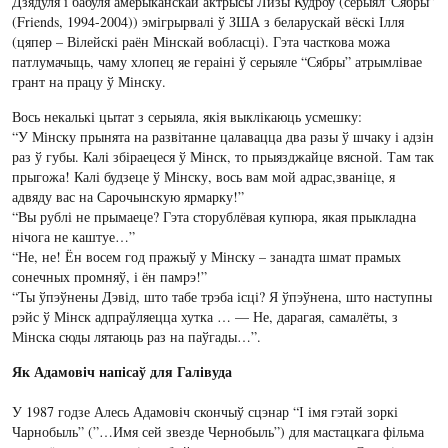
Дзядуля і бабуля амерыканскай актрысы Лизы Кудроу (серыял”Сябры”
(Friends, 1994-2004)) эмігрырвалі ў ЗША з беларускай вёскі Ілля
(цяпер – Вілейскі раён Мінскай вобласці). Гэта часткова можа
патлумачыць, чаму хлопец яе гераіні ў серыяле “Сябры” атрымлівае
грант на працу ў Мінску.
Вось некалькі цытат з серыяла, якія выклікаюць усмешку:
“У Мінску прынята на развітанне цалавацца два разы ў шчаку і адзін
раз ў губы. Калі збіраецеся ў Мінск, то прыязджайце вясной. Там так
прыгожа! Калі будзеце ў Мінску, вось вам мой адрас,званіце, я
адвяду вас на Сарочынскую ярмарку!”
“Вы рублі не прымаеце? Гэта сторублёвая купюра, якая прыкладна
нічога не каштуе…”
“Не, не! Ён восем год пражыў у Мінску – занадта шмат прамых
сонечных промняў, і ён памрэ!”
“Ты ўпэўнены Дэвід, што табе трэба ісці? Я ўпэўнена, што наступны
рэйс ў Мінск адпраўляецца хутка … — Не, дарагая, самалёты, з
Мінска сюды лятаюць раз на паўгады…”.
Як Адамовіч напісаў для Галівуда
У 1987 годзе Алесь Адамовіч скончыў сцэнар “І імя гэтай зоркі
Чарнобыль” (”…Имя сей звезде Чернобыль”) для мастацкага фільма